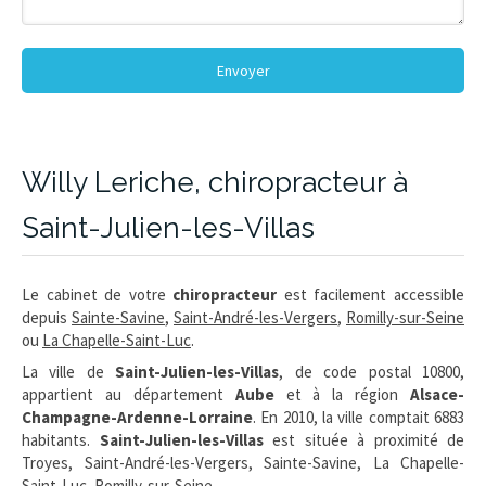
Envoyer
Willy Leriche, chiropracteur à
Saint-Julien-les-Villas
Le cabinet de votre
chiropracteur
est facilement accessible
depuis
Sainte-Savine
,
Saint-André-les-Vergers
,
Romilly-sur-Seine
ou
La Chapelle-Saint-Luc
.
La ville de
Saint-Julien-les-Villas
, de code postal 10800,
appartient au département
Aube
et à la région
Alsace-
Champagne-Ardenne-Lorraine
. En 2010, la ville comptait 6883
habitants.
Saint-Julien-les-Villas
est située à proximité de
Troyes, Saint-André-les-Vergers, Sainte-Savine, La Chapelle-
Saint-Luc, Romilly-sur-Seine.