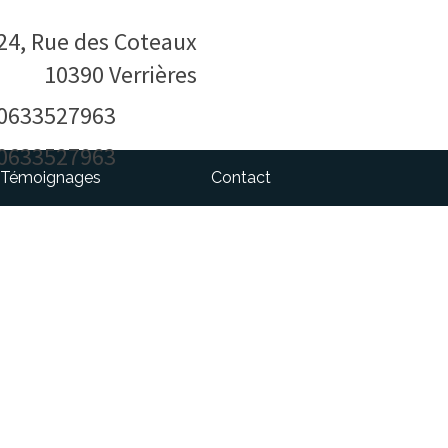
24, Rue des Coteaux
10390
Verrières
0633527963
0633527963
Témoignages
Contact