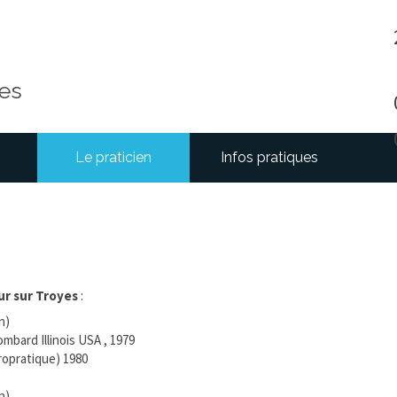
res
Le praticien
Infos pratiques
ur sur Troyes
:
n)
mbard Illinois USA , 1979
ropratique) 1980
n)