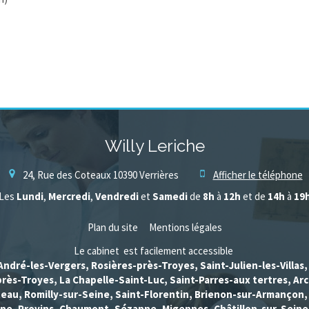
Willy Leriche
24, Rue des Coteaux
10390
Verrières
Afficher le téléphone
Les
Lundi
,
Mercredi
,
Vendredi
et
Samedi
de
8h
à
12h
et de
14h
à
19
Plan du site
Mentions légales
Le cabinet est facilement accessible
André-les-Vergers, Rosières-près-Troyes, Saint-Julien-les-Villas
rès-Troyes, La Chapelle-Saint-Luc, Saint-Parres-aux tertres, Arc
eau, Romilly-sur-Seine, Saint-Florentin, Brienon-sur-Armançon
ine, Provins, Chaumont, Sézanne, Migennes, Châtillon-sur-Seine