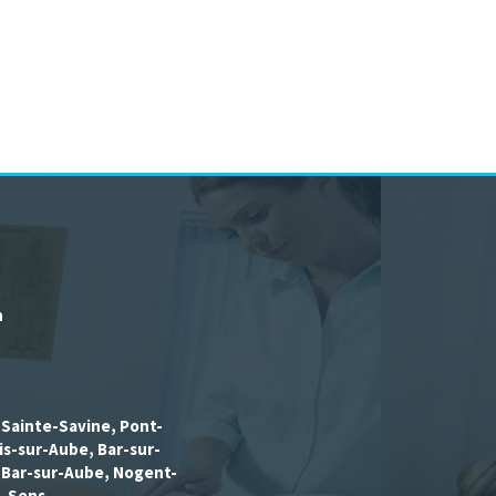
h
, Sainte-Savine, Pont-
is-sur-Aube, Bar-sur-
, Bar-sur-Aube, Nogent-
, Sens
...