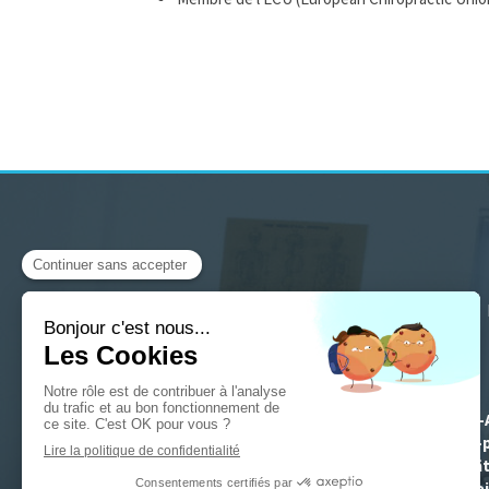
depuis
Troyes, Saint-
Sainte-Marie, Noës-p
Seine, Brienne-le-Chât
sur-Se