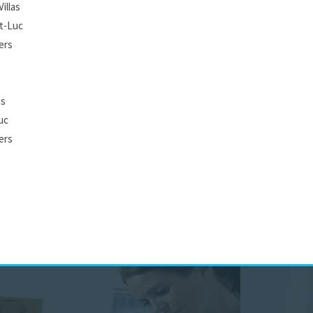
illas
nt-Luc
ers
as
uc
ers