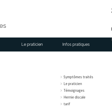
res
Le praticien
Infos pratiques
Symptômes traités
Le praticien
Témoignages
Hernie discale
tarif