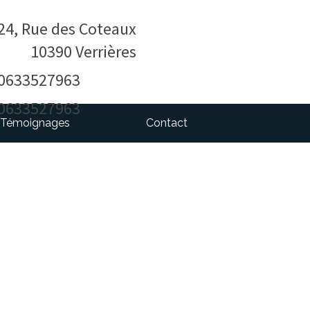
24, Rue des Coteaux
10390
Verrières
0633527963
0633527963
Témoignages
Contact