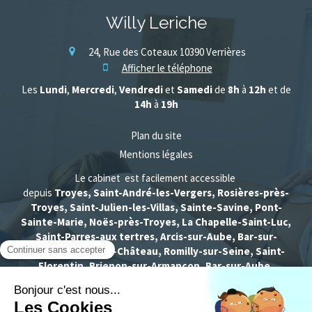
Willy Leriche
24, Rue des Coteaux
10390
Verrières
Afficher le téléphone
Les
Lundi
,
Mercredi
,
Vendredi
et
Samedi
de
8h
à
12h
et de
14h
à
19h
Plan du site
Mentions légales
Le cabinet est facilement accessible
depuis
Troyes, Saint-André-les-Vergers, Rosières-près-
Troyes, Saint-Julien-les-Villas, Sainte-Savine, Pont-
Sainte-Marie, Noës-près-Troyes, La Chapelle-Saint-Luc,
Saint-Parres-aux tertres, Arcis-sur-Aube, Bar-sur-
Seine, Brienne-le-Château, Romilly-sur-Seine, Saint-
Florentin, Brienon-sur-Armançon, Bar-sur-Aube,
Nogent-sur-Seine, Provins, Chaumont, Sézanne,
Migennes, Châtillon-sur-Seine, Sens
...