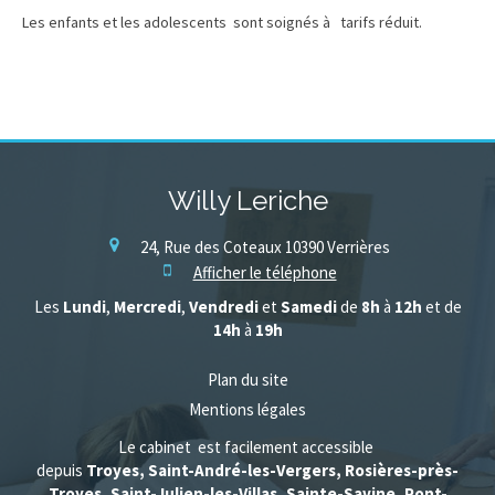
Les enfants et les adolescents sont soignés à tarifs réduit.
Willy Leriche
24, Rue des Coteaux
10390
Verrières
Afficher le téléphone
Les
Lundi
,
Mercredi
,
Vendredi
et
Samedi
de
8h
à
12h
et de
14h
à
19h
Plan du site
Mentions légales
Le cabinet est facilement accessible
depuis
Troyes, Saint-André-les-Vergers, Rosières-près-
Troyes, Saint-Julien-les-Villas, Sainte-Savine, Pont-