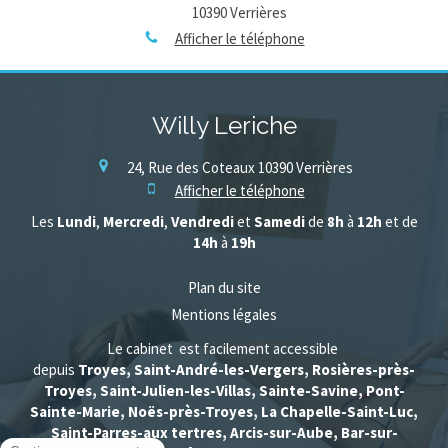
10390
Verrières
Afficher le téléphone
Willy Leriche
24, Rue des Coteaux
10390
Verrières
Afficher le téléphone
Les
Lundi
,
Mercredi
,
Vendredi
et
Samedi
de
8h
à
12h
et de
14h
à
19h
Plan du site
Mentions légales
Le cabinet est facilement accessible
depuis
Troyes, Saint-André-les-Vergers, Rosières-près-
Troyes, Saint-Julien-les-Villas, Sainte-Savine, Pont-
Sainte-Marie, Noës-près-Troyes, La Chapelle-Saint-Luc,
Saint-Parres-aux tertres, Arcis-sur-Aube, Bar-sur-