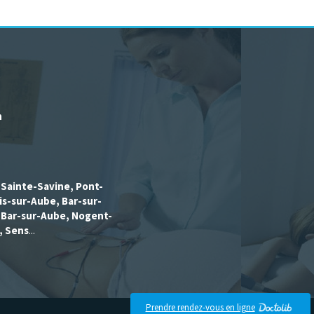
h
, Sainte-Savine, Pont-
is-sur-Aube, Bar-sur-
, Bar-sur-Aube, Nogent-
, Sens
...
Connexion
Prendre rendez-vous en ligne