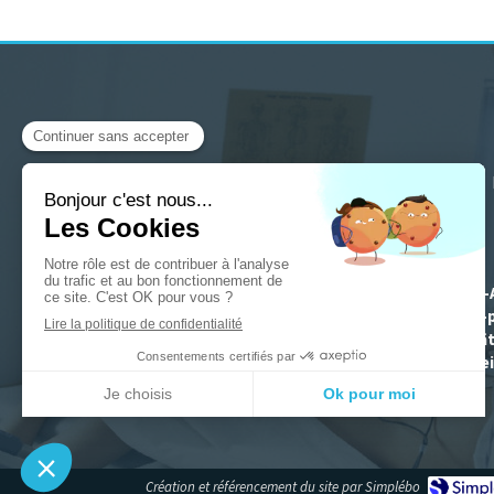
depuis
Troyes, Saint-
Sainte-Marie, Noës-p
Seine, Brienne-le-Chât
sur-Se
Création et référencement du site par Simplébo