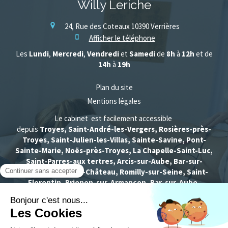
Willy Leriche
24, Rue des Coteaux
10390
Verrières
Afficher le téléphone
Les
Lundi
,
Mercredi
,
Vendredi
et
Samedi
de
8h
à
12h
et de
14h
à
19h
Plan du site
Mentions légales
Le cabinet est facilement accessible
depuis
Troyes, Saint-André-les-Vergers, Rosières-près-
Troyes, Saint-Julien-les-Villas, Sainte-Savine, Pont-
Sainte-Marie, Noës-près-Troyes, La Chapelle-Saint-Luc,
Saint-Parres-aux tertres, Arcis-sur-Aube, Bar-sur-
Seine, Brienne-le-Château, Romilly-sur-Seine, Saint-
Florentin, Brienon-sur-Armançon, Bar-sur-Aube,
Nogent-sur-Seine, Provins, Chaumont, Sézanne,
Migennes, Châtillon-sur-Seine, Sens
...