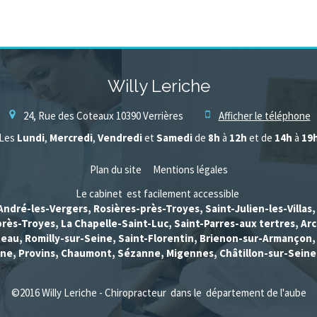
Willy Leriche
24, Rue des Coteaux
10390
Verrières
Afficher le téléphone
Les
Lundi
,
Mercredi
,
Vendredi
et
Samedi
de
8h
à
12h
et de
14h
à
19
Plan du site
Mentions légales
Le cabinet est facilement accessible
André-les-Vergers, Rosières-près-Troyes, Saint-Julien-les-Villas
rès-Troyes, La Chapelle-Saint-Luc, Saint-Parres-aux tertres, Arc
eau, Romilly-sur-Seine, Saint-Florentin, Brienon-sur-Armançon
ine, Provins, Chaumont, Sézanne, Migennes, Châtillon-sur-Seine
©2016 Willy Leriche - Chiropracteur dans le département de l'aube