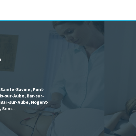
h
, Sainte-Savine, Pont-
is-sur-Aube, Bar-sur-
, Bar-sur-Aube, Nogent-
, Sens
...